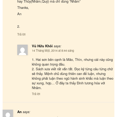
hay Thủy(Nhâm,Quý) mà chỉ dùng “Nhâm”
Thanks,
An
2.
Trả lời
Vũ Hữu Khôi
says:
14 Tháng Một, 2014 at 8:44 sáng
1. Hai sơn bên cạnh là Mão, Thìn, nhưng cái này cũng
không quan trọng đâu.
2. Sách xưa viết rất vắn tắt. Đọc kỹ từng câu từng chữ
sẽ thấy. Mệnh chủ dùng thiên can để luận, nhưng
không phải luận theo ngũ hành sinh khắc mà luận theo
sự xung, hợp… Ở đây ta thấy Đinh tương hóa với
Nhâm.
Trả lời
An
says: