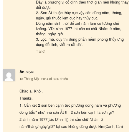
Đây là phương vị cố định theo thời gian nên không thay
đổi được.
2. Sơn Ất thuộc thủy cục vậy cần dùng năm, tháng,
ngày, giờ thuộc kim cục hay thủy cục.
Dùng năm sinh thôi để xét năm làm có tương chủ
không. VD: sinh 1977 thì cần có chữ Nhâm ở năm,
tháng, ngày, giờ.
3. Lộc, mã, quý thì dùng phần mềm phong thủy ứng
dụng để tính, viết ra rất dài.
Trả lời
An
says:
13 Tháng Một, 2014 at 8:36 chiều
Chào a. Khôi,
Thanks.
1. Cần xét 2 sơn bên cạnh tức phương đông nam và phương
đông bắc? như nhà sơn Ất thì 2 sơn bên cạnh là sơn gì?
2.sinh năm 1977(tức Đinh Tị) thì cần chữ Nhâm ở
năm/tháng/ngày/giờ? tại sao không dùng được kim(Canh,Tân)