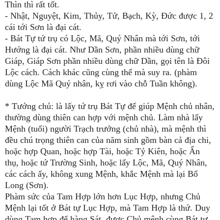
Thìn thì rất tốt.
- Nhật, Nguyệt, Kim, Thủy, Tử, Bạch, Kỳ, Đức được 1, 2
cái tới Sơn là đại cát.
- Bát Tự tứ trụ có Lộc, Mã, Quý Nhân mà tới Sơn, tới
Hướng là đại cát. Như Dần Sơn, phần nhiều dùng chữ
Giáp, Giáp Sơn phần nhiều dùng chữ Dần, gọi tên là Đôi
Lộc cách. Cách khác cũng cùng thế mà suy ra. (phàm
dùng Lộc Mã Quý nhân, kỵ rơi vào chỗ Tuần không).
* Tướng chủ: là lấy tứ trụ Bát Tự để giúp Mệnh chủ nhân,
thường dùng thiên can hợp với mệnh chủ. Làm nhà lấy
Mệnh (tuổi) người Trạch trưởng (chủ nhà), mà mệnh thì
đều chú trọng thiên can của năm sinh gồm bàn cả địa chi,
hoặc hợp Quan, hoặc hợp Tài, hoặc Tỷ Kiên, hoặc Ấn
thụ, hoặc tứ Trường Sinh, hoặc lấy Lộc, Mã, Quý Nhân,
các cách ấy, không xung Mệnh, khắc Mệnh mà lại Bổ
Long (Sơn).
Phàm sức của Tam Hợp lớn hơn Lục Hợp, nhưng Chủ
Mệnh lại tốt ở Bát tự Lục Hợp, mà Tam Hợp là thứ. Duy
dùng Tam hợp để hàng Sát, được Chủ mệnh cùng Bát tự