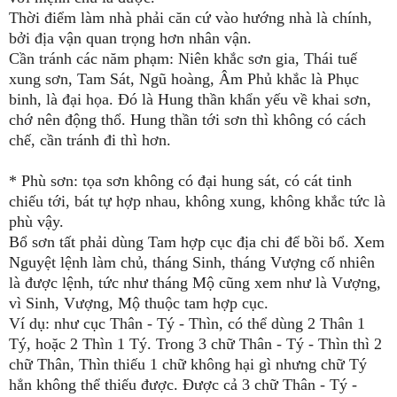
Thời điểm làm nhà phải căn cứ vào hướng nhà là chính,
bởi địa vận quan trọng hơn nhân vận.
Cần tránh các năm phạm: Niên khắc sơn gia, Thái tuế
xung sơn, Tam Sát, Ngũ hoàng, Âm Phủ khắc là Phục
binh, là đại họa. Đó là Hung thần khẩn yếu về khai sơn,
chớ nên động thổ. Hung thần tới sơn thì không có cách
chế, cần tránh đi thì hơn.
* Phù sơn: tọa sơn không có đại hung sát, có cát tinh
chiếu tới, bát tự hợp nhau, không xung, không khắc tức là
phù vậy.
Bổ sơn tất phải dùng Tam hợp cục địa chi để bồi bổ. Xem
Nguyệt lệnh làm chủ, tháng Sinh, tháng Vượng cố nhiên
là được lệnh, tức như tháng Mộ cũng xem như là Vượng,
vì Sinh, Vượng, Mộ thuộc tam hợp cục.
Ví dụ: như cục Thân - Tý - Thìn, có thể dùng 2 Thân 1
Tý, hoặc 2 Thìn 1 Tý. Trong 3 chữ Thân - Tý - Thìn thì 2
chữ Thân, Thìn thiếu 1 chữ không hại gì nhưng chữ Tý
hẳn không thể thiếu được. Được cả 3 chữ Thân - Tý -