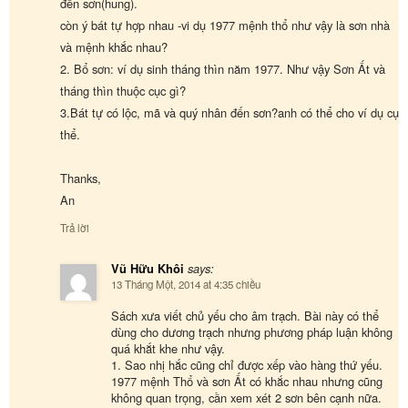
đến sơn(hung).
còn ý bát tự hợp nhau -vi dụ 1977 mệnh thổ như vậy là sơn nhà
và mệnh khắc nhau?
2. Bổ sơn: ví dụ sinh tháng thìn năm 1977. Như vậy Sơn Ất và
tháng thìn thuộc cục gì?
3.Bát tự có lộc, mã và quý nhân đến sơn?anh có thể cho ví dụ cụ
thể.
Thanks,
An
Trả lời
Vũ Hữu Khôi
says:
13 Tháng Một, 2014 at 4:35 chiều
Sách xưa viết chủ yếu cho âm trạch. Bài này có thể
dùng cho dương trạch nhưng phương pháp luận không
quá khắt khe như vậy.
1. Sao nhị hắc cũng chỉ được xếp vào hàng thứ yếu.
1977 mệnh Thổ và sơn Ất có khắc nhau nhưng cũng
không quan trọng, cần xem xét 2 sơn bên cạnh nữa.