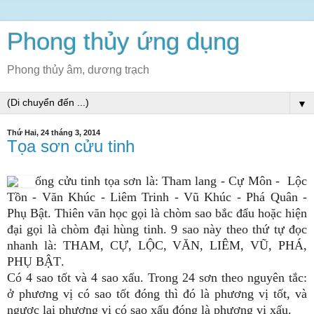
Phong thủy ứng dụng
Phong thủy âm, dương trạch
▼
Thứ Hai, 24 tháng 3, 2014
Tọa sơn cửu tinh
Hệ thống cửu tinh t
ọa
sơn là:
Tham lang - Cự Môn
- Lộc
Tồn - Văn Khúc - Liêm Trinh
- Vũ Khúc
- Phá Quân
-
Phụ Bật
.
Thiên văn học gọi là chòm sao bắc đẩu hoặc hiện
đại gọi là chòm đại hùng tinh
.
9 sao này theo thứ tự
đ
ọc
nhanh là: THAM
,
CỰ
,
LỘC
,
VĂN
,
LIÊM
,
VŨ
,
PHÁ
,
PHỤ BẬT
.
Có 4 sao tốt và 4 sao xấu
.
Trong 24 sơn theo nguyên tắc:
ở phương vị có sao tốt đóng thì đó là phương vị tốt, và
ngược lại phương vị có sao xấu đóng là phương vị xấu.