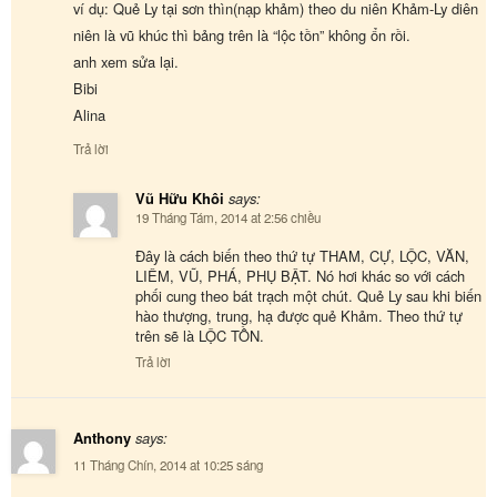
ví dụ: Quẻ Ly tại sơn thìn(nạp khảm) theo du niên Khảm-Ly diên
niên là vũ khúc thì bảng trên là “lộc tồn” không ổn rồi.
anh xem sửa lại.
Bibi
Alina
Trả lời
Vũ Hữu Khôi
says:
19 Tháng Tám, 2014 at 2:56 chiều
Đây là cách biến theo thứ tự THAM, CỰ, LỘC, VĂN,
LIÊM, VŨ, PHÁ, PHỤ BẬT. Nó hơi khác so với cách
phối cung theo bát trạch một chút. Quẻ Ly sau khi biến
hào thượng, trung, hạ được quẻ Khảm. Theo thứ tự
trên sẽ là LỘC TỒN.
Trả lời
Anthony
says:
11 Tháng Chín, 2014 at 10:25 sáng