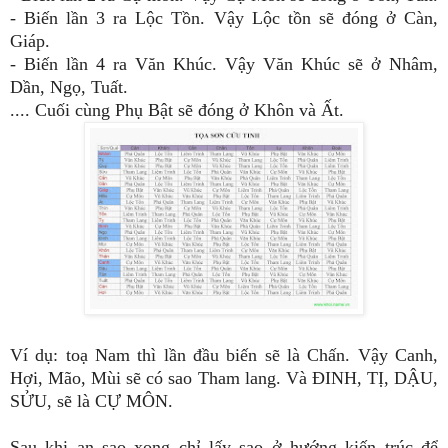
-
Biến lần 3 ra Lộc Tồn
.
Vậy Lộc tồn sẽ đóng ở Càn
,
Giáp
.
-
Biến lần 4 ra Văn Khúc
.
Vậy Văn Khúc sẽ ở Nhâm
,
Dần
,
Ngọ
,
Tuất
.
.... Cuối cùng Phụ Bật sẽ đóng ở Khôn và Ất
.
Ví dụ
:
toạ Nam thì lần đầu biến sẽ là Chấn
.
Vậy Canh
,
H
ợi
,
M
ão
,
M
ùi sẽ có sao Tham lang
.
Và ĐINH
,
TỊ
,
DẬU
,
SỬU
,
sẽ là
CỰ MÔN
.
S
au khi an sao xong chỉ lấy sao ở hướng kiến trúc để