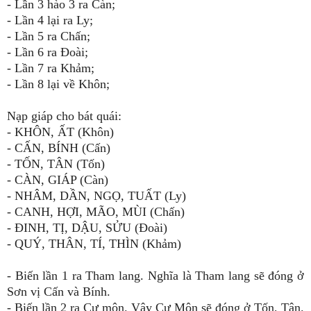
- Lần 3 hào 3 ra Càn;
- Lần 4 lại ra Ly;
- Lần 5 ra Chấn;
- Lần 6 ra Đoài;
- Lần 7 ra Khảm;
- Lần 8 lại về Khôn;
Nạp giáp cho bát quái:
- KHÔN, ẤT (Khôn)
- CẤN, BÍNH (Cấn)
- TỐN, TÂN (Tốn)
- CÀN, GIÁP (Càn)
- NHÂM, DẦN, NGỌ, TUẤT (Ly)
- CANH, HỢI, MÃO, MÙI (Chấn)
- ĐINH, TỊ, DẬU, SỬU (Đoài)
- QUÝ, THÂN, TÍ, THÌN (Khảm)
-
Biến lần 1 ra Tham lang
.
Nghĩa là Tham lang sẽ đóng ở
Sơn vị Cấn và Bính
.
-
Biến lần 2 ra Cự môn
.
Vậy Cự Môn sẽ đóng ở Tốn
,
Tân
.