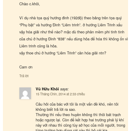
Chào c.khôi,
Ví dụ nhà tọa quý hướng đinh (192độ) theo bảng trên tọa quý
“Phụ bật” và hướng Đinh “Liêm trinh”. ở hướng Liêm Trinh xấu
vậy hóa giải như thế nào? mặc dù theo phần mềm phi tinh tinh
của chú ở hướng Đinh “838” nếu dùng hỏa để hóa thì không ổn vì
Liêm trinh cũng là hỏa.
vậy thoe chú ở hướng “Liêm Trinh” cần hóa giải ntn?
Cam ơn
Trả lời
Vũ Hữu Khôi
says:
15 Tháng Chín, 2014 at 2:33 chiều
Câu hỏi của bác với tôi là một vấn đề khó, nên tôi
không biết trả lời ra sao.
Thường thì nếu theo huyền không thì thôi bát trạch
hoặc ngược lại. Còn để kết hợp hai trường phái lý khí
này với nhau thì cũng tùy sở học của mỗi người, trong
từng trường hợp dùng cái này thì bỏ cái kia.