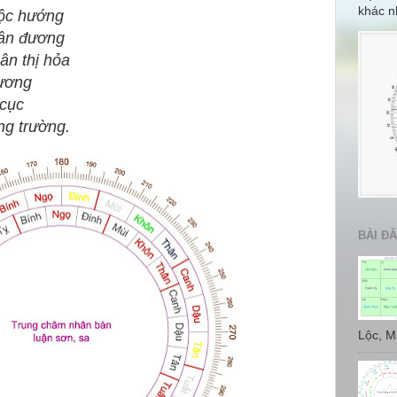
khác n
mộc hướng
hân đương
ân thị hỏa
sương
 cục
ng trường.
BÀI Đ
Lộc, Mã