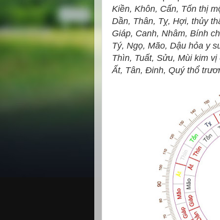
Kiền, Khôn, Cấn, Tốn thị 
Dần, Thân, Tỵ, Hợi, thủy t
Giáp, Canh, Nhâm, Bính ch
Tý, Ngọ, Mão, Dậu hỏa y 
Thìn, Tuất, Sửu, Mùi kim vị
Ất, Tân, Đinh, Quý thổ trươ