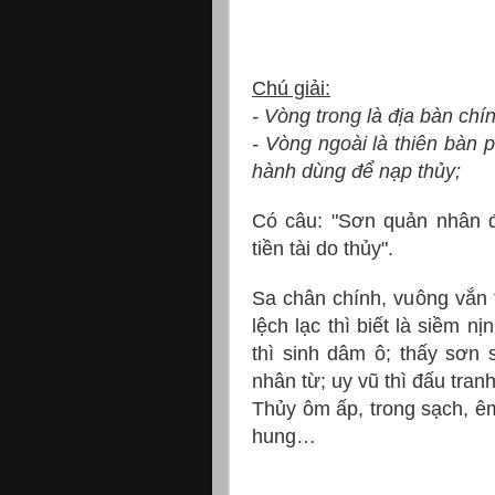
Chú giải:
- Vòng trong là địa bàn ch
- Vòng ngoài là thiên bàn
hành dùng để nạp thủy;
Có câu: "Sơn quản nhân đi
tiền tài do thủy".
S
a chân chính, vuông vắn 
lệch lạc thì biết là siềm n
thì sinh dâm ô; thấy sơn 
nhân từ; uy vũ thì đấu tra
Thủy ôm ấp, trong sạch, êm 
hung…