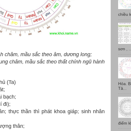
chiều k
sơn , ..
ính châm, mầu sắc theo âm, dương long;
rung châm, mầu sắc theo thất chính ngũ hành
hủ (Ta)
Hỏa. Bà
Tâ...
át;
ài bạch;
í đi);
hần; thực thần thì phát khoa giáp; sinh nhân
điểm k
ượng thân;