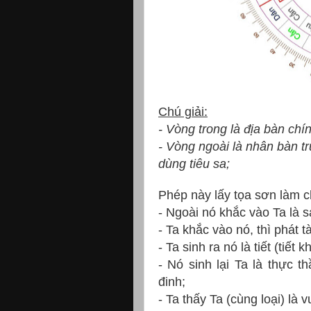
Chú giải:
- Vòng trong là địa bàn ch
- Vòng ngoài là nhân bàn t
dùng tiêu sa;
Phép này lấy tọa sơn làm c
- Ngoài nó khắc vào Ta là s
- Ta khắc vào nó, thì phát t
- Ta sinh ra nó là tiết (tiết kh
- Nó sinh lại Ta là thực t
đinh;
-
Ta thấy Ta
(cùng loại)
là v