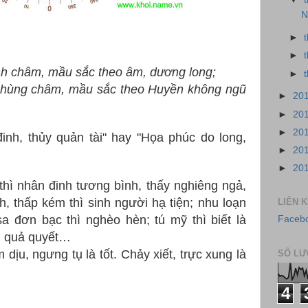
N
►
►
ính châm, mầu sắc theo âm, dương long;
►
 phùng châm, mầu sắc theo Huyền không ngũ
►
20
►
20
►
20
nh, thủy quản tài" hay "Họa phúc do long,
►
20
►
20
thì nhân đinh tương bình, thấy nghiêng ngả,
ịnh, thấp kém thì sinh người hạ tiện; nhu loạn
LIÊN 
sa đơn bạc thì nghèo hèn; tú mỹ thì biết là
Facebo
nh quả quyết…
dịu, ngưng tụ là tốt. Chảy xiết, trực xung là
SỐ LƯ
4