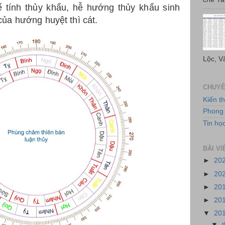
 tính thủy khẩu, hễ hướng thủy khẩu sinh
ủa hướng huyệt thì cát.
Lộc, V
CHUYÊ
Kiến t
Phong 
Tin họ
BÀI V
►
20
►
20
►
20
►
20
▼
20
▼