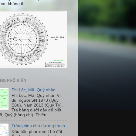
hau không th...
ĂNG PHỔ BIẾN
Phi Lộc, Mã, Quý nhân
Phi Lộc, Mã, Quý nhân Ví
dụ: người SN 1973 (Quý
Sửu). Năm 2013 (Quý Tỵ).
Tra bảng dưới đây để biết
, Quý (hàng chi). Thiên ...
Tràng sinh cho dương trạch
Đầu tiên phải xem t hế đất