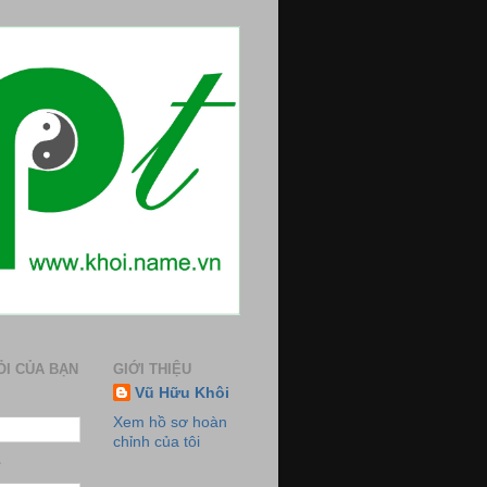
ỎI CỦA BẠN
GIỚI THIỆU
Vũ Hữu Khôi
Xem hồ sơ hoàn
chỉnh của tôi