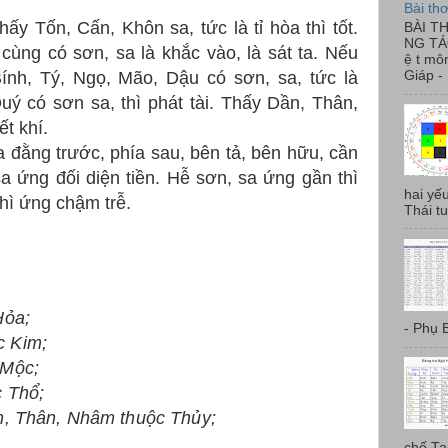
Bài th
ấy Tốn, Cấn, Khôn sa, tức là tỉ hòa thì tốt.
BÀI T
NG TÁO
cùng có sơn, sa là khắc vào, là sát ta. Nếu
ệ t môn
ính, Tý, Ngọ, Mão, Dậu có sơn, sa, tức là
Giáp - 
Quý có sơn sa, thì phát tài. Thấy Dần, Thân,
ết khí.
 đằng trước, phía sau, bên tả, bên hữu, cần
sa ứng đối diện tiền. Hễ sơn, sa ứng gần thì
hai yế
hì ứng chậm trễ.
Thái tu
Hỏa;
- Phụ B
c Kim;
 Mộc;
c Thổ;
ân, Thân, Nhâm thuộc Thủy;
chế Tam