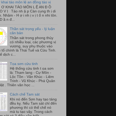
ơ khai táo môn lệ an đồng táo vị
H Ơ KHAI TÁO MÔN L Ệ AN Đ Ồ
 V Ị Táo nh ậ p Càn cung th ị di
. Nhâm - H ợ i nh ị v ị t ổ n nhi tôn.
D ầ n đ...
Thần sát trọng yếu - lý luận
căn bản
Thần sát trong phong thủy
có nhiều loại, các phương vị
vượng, suy phụ thuộc vào
u tố chính là Thái Tuế và Cửu Tinh.
ế dịch c...
Tọa sơn cửu tinh
Hệ thống cửu tinh t ọa sơn
là: Tham lang - Cự Môn -
Lộc Tồn - Văn Khúc - Liêm
Trinh - Vũ Khúc - Phá Quân
ật . Thiên văn học ...
Cách chế Tam sát
Khi nó đến Sơn hay tạo táng
đều kỵ. Nếu Tam sát chỉ đến
phương thì có thể chế nó
mà tu tạo vậy. Trong cách
 sát có 3 điều cần biết...