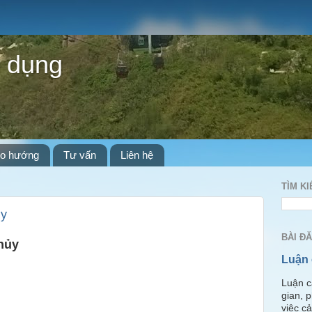
 dụng
o hướng
Tư vấn
Liên hệ
TÌM K
ủy
BÀI Đ
hủy
Luận 
Luận c
gian, 
việc c