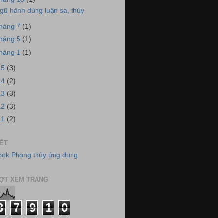
gũ hành dùng luận sa, thủy
tháng 7
(1)
tháng 5
(1)
tháng 1
(1)
15
(3)
14
(2)
13
(3)
12
(3)
11
(2)
KẾT
ok Phong thủy ứng dụng
ỢT XEM TRANG
3
7
9
1
0