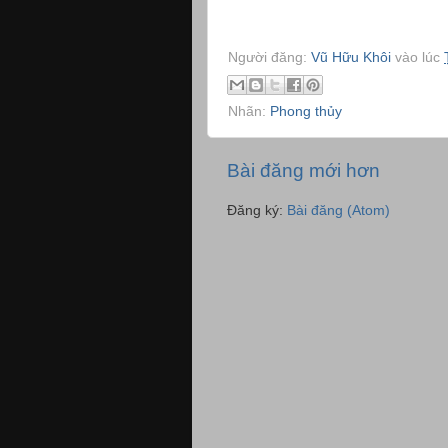
Người đăng:
Vũ Hữu Khôi
vào lúc
Nhãn:
Phong thủy
Bài đăng mới hơn
Đăng ký:
Bài đăng (Atom)