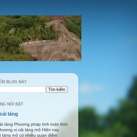
IẾM BLOG NÀY
ĂNG NỔI BẬT
cải táng
ải táng Phương pháp tính toán thời
phương vị cải táng mộ Hiện nay
ải táng mộ có nhiều quan điểm