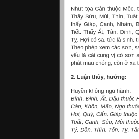
Như: tọa Càn thuộc Mộc, th
Thấy Sửu, Mùi, Thìn, Tuất 
thấy Giáp, Canh, Nhâm, B
Tiết. Thấy Ất, Tân, Đinh, 
Tỵ, Hợi có sa, tức là sinh, ti
Theo phép xem các sơn, sa
yếu là cái cung vị có sơn 
phát mau chóng, còn ở xa t
2. Luận thủy, hướng:
Huyền không ngũ hành:
Bính, Đinh, Ất, Dậu thuộc 
Càn, Khôn, Mão, Ngọ thuộ
Hợi, Quý, Cấn, Giáp thuộc
Tuất, Canh, Sửu, Mùi thuộ
Tý, Dần, Thìn, Tốn, Tỵ, T