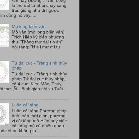
Âm hay Dương . - Âm Long
là thế đất từ phải chạy sang
trái, giống như đi ngược
im đồng hồ vậy. ...
Mộ long biến vận
Mộ vận (mộ long biến vận)
Trích Hiệp kỷ biện phương
thư "Thông thư đại t o àn"
nói rằng: "H a i mư ơ i tư
.
Tứ đại cục - Tràng sinh thủy
pháp
Tứ đại cục - Tràng sinh thủy
pháp Tứ đại cục thủy pháp,
có 4 cục: Kim, Mộc, Thủy,
i thơ: Ất - Bính giao nhi xu Tuất
Luận cải táng
Luận cải táng Phương pháp
tính toán thời gian, phương
vị cải táng mộ Hiện nay việc
cải táng mộ có nhiều quan
hác nhau không th...