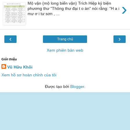
›
Mộ vận (mộ long biến vận) Trích Hiệp kỷ biện
phương thư "Thông thư đại t o àn" nói rằng: "H a i
mư ơ i tư sơn , ...
‹
›
Trang chủ
Xem phiên bản web
Giới thiệu
Vũ Hữu Khôi
Xem hồ sơ hoàn chỉnh của tôi
Được tạo bởi
Blogger
.