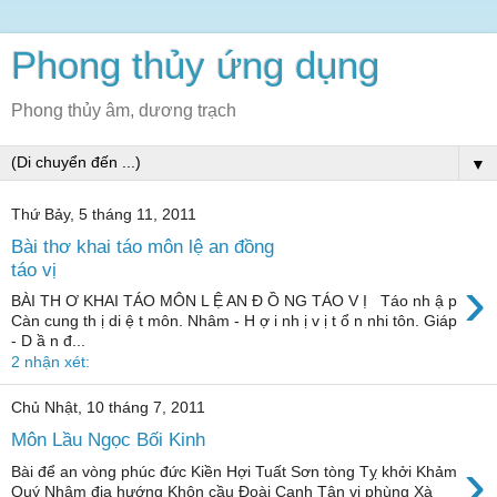
Phong thủy ứng dụng
Phong thủy âm, dương trạch
▼
Thứ Bảy, 5 tháng 11, 2011
Bài thơ khai táo môn lệ an đồng
táo vị
›
BÀI TH Ơ KHAI TÁO MÔN L Ệ AN Đ Ồ NG TÁO V Ị Táo nh ậ p
Càn cung th ị di ệ t môn. Nhâm - H ợ i nh ị v ị t ổ n nhi tôn. Giáp
- D ầ n đ...
2 nhận xét:
Chủ Nhật, 10 tháng 7, 2011
Môn Lầu Ngọc Bối Kinh
›
Bài để an vòng phúc đức Kiền Hợi Tuất Sơn tòng Tỵ khởi Khảm
Quý Nhâm địa hướng Khôn cầu Đoài Canh Tân vị phùng Xà